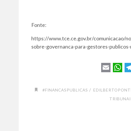
Fonte:
https://www.tce.ce.gov.br/comunicacao/not
sobre-governanca-para-gestores-publicos-
E
W
T
m
h
e
/
#FINANCASPUBLICAS
EDILBERTOPONT
a
a
l
TRIBUNA
i
t
e
l
s
g
A
r