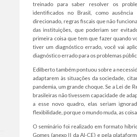
treinado para saber resolver os probl
identificados no Brasil, como ausência
direcionado, regras fiscais que não funci
das instituições, que poderiam ser evit
primeira coisa que tem que fazer quando 
tiver um diagnóstico errado, você vai apli
diagnóstico errado para os problemas público
Edilberto também pontuou sobre a necessida
adaptarem às situações da sociedade, cit
pandemia, um grande choque. Se a Lei de Res
brasileiras não tivessem capacidade de adap
a esse novo quadro, elas seriam ignora
flexibilidade, porque o mundo muda, as cois
O seminário foi realizado em formato híbri
Gomes (anexo II da Al-CE) e pela platafor