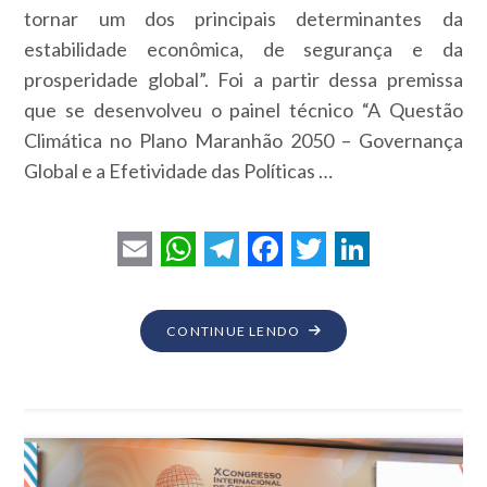
tornar um dos principais determinantes da
estabilidade econômica, de segurança e da
prosperidade global”. Foi a partir dessa premissa
que se desenvolveu o painel técnico “A Questão
Climática no Plano Maranhão 2050 – Governança
Global e a Efetividade das Políticas …
E
W
T
F
T
L
m
h
e
a
w
i
"V
CONTINUE LENDO
a
a
l
c
i
n
CATC:
i
t
e
e
t
k
PAINEL
TÉCNICO
l
s
g
b
t
e
DESTACA
A
r
o
e
d
DESAFIOS
DA