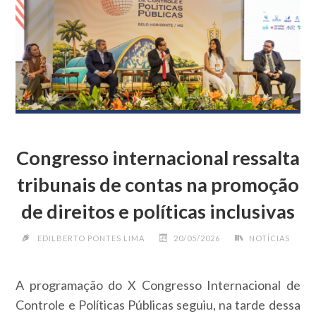
p
a
o
r
I
GOVERNANÇA
p
m
k
n
CLIMÁTICA
E
ESTRATÉGIAS
PARA
O
DESENVOLVIMENTO
SUSTENTÁVEL"
Congresso internacional ressalta
tribunais de contas na promoção
de direitos e políticas inclusivas
EDILBERTO PONTES LIMA
20/05/2026
NOTÍCIAS
A programação do X Congresso Internacional de
Controle e Políticas Públicas seguiu, na tarde dessa