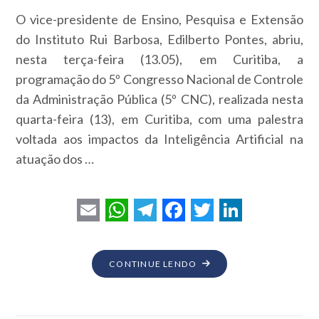
O vice-presidente de Ensino, Pesquisa e Extensão
do Instituto Rui Barbosa, Edilberto Pontes, abriu,
nesta terça-feira (13.05), em Curitiba, a
programação do 5º Congresso Nacional de Controle
da Administração Pública (5º CNC), realizada nesta
quarta-feira (13), em Curitiba, com uma palestra
voltada aos impactos da Inteligência Artificial na
atuação dos …
E
W
T
F
T
L
m
h
e
a
w
i
"EDILBERTO
CONTINUE LENDO
a
a
l
c
i
n
PONTES
i
t
e
e
t
k
DEBATE
IMPACTOS