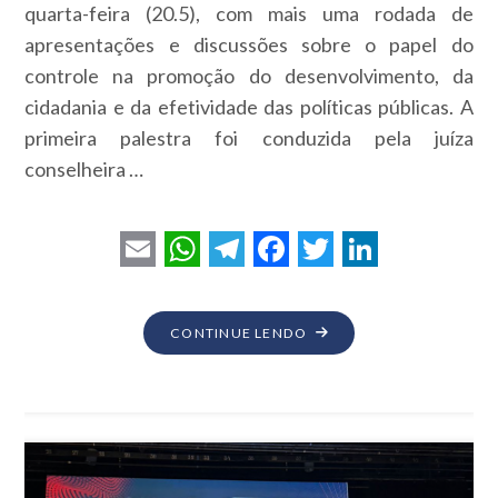
quarta-feira (20.5), com mais uma rodada de
apresentações e discussões sobre o papel do
controle na promoção do desenvolvimento, da
cidadania e da efetividade das políticas públicas. A
primeira palestra foi conduzida pela juíza
conselheira …
E
W
T
F
T
L
m
h
e
a
w
i
"CONGRESSO
CONTINUE LENDO
a
a
l
c
i
n
INTERNACIONAL
i
t
e
e
t
k
RESSALTA
TRIBUNAIS
l
s
g
b
t
e
DE
A
r
o
e
d
CONTAS
p
a
o
r
I
NA