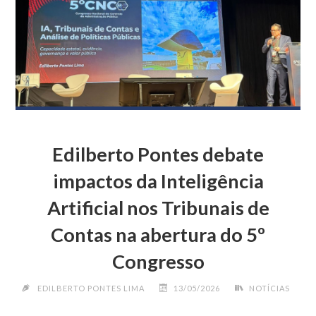
PROMOÇÃO
p
m
k
n
DE
DIREITOS
E
POLÍTICAS
INCLUSIVAS"
Edilberto Pontes debate
impactos da Inteligência
Artificial nos Tribunais de
Contas na abertura do 5º
Congresso
EDILBERTO PONTES LIMA
13/05/2026
NOTÍCIAS