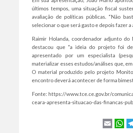
últimos tempos, uma situação fiscal suste
avaliação de políticas públicas. “Não ba
selecionar o que será gasto e depois fazer a 
Raimir Holanda, coordenador adjunto do 
destacou que “a ideia do projeto foi d
apresentado por um especialista (pesq
materializar esses estudos/análises que, em 
O material produzido pelo projeto Monito
encontro deverá acontecer de forma bimest
Fonte: https://www.tce.ce.gov.br/comunic
ceara-apresenta-situacao-das-financas-pub
E
W
T