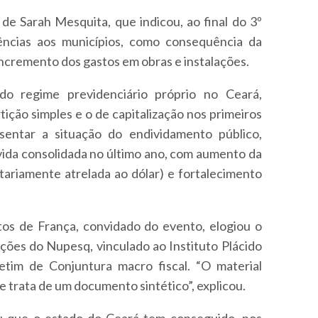
 de Sarah Mesquita, que indicou, ao final do 3º
ências aos municípios, como consequência da
ncremento dos gastos em obras e instalações.
do regime previdenciário próprio no Ceará,
ição simples e o de capitalização nos primeiros
sentar a situação do endividamento público,
ívida consolidada no último ano, com aumento da
itariamente atrelada ao dólar) e fortalecimento
tos de França, convidado do evento, elogiou o
ações do Nupesq, vinculado ao Instituto Plácido
etim de Conjuntura macro fiscal. “O material
e trata de um documento sintético”, explicou.
u que o estado do Ceará tem conseguido, nos