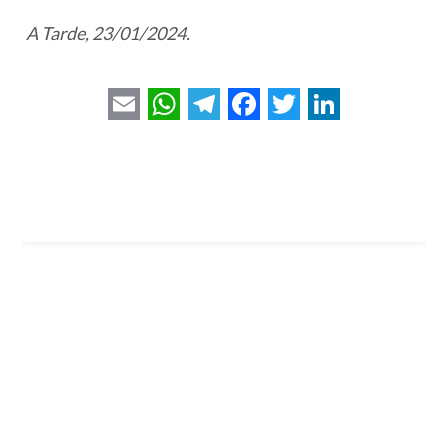
A Tarde, 23/01/2024.
E
W
T
F
T
L
m
h
e
a
w
i
a
a
l
c
i
n
i
t
e
e
t
k
l
s
g
b
t
e
A
r
o
e
d
p
a
o
r
I
p
m
k
n