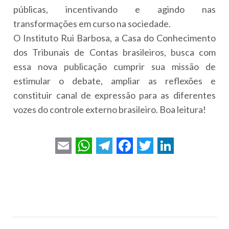
públicas, incentivando e agindo nas
transformações em curso na sociedade.
O Instituto Rui Barbosa, a Casa do Conhecimento
dos Tribunais de Contas brasileiros, busca com
essa nova publicação cumprir sua missão de
estimular o debate, ampliar as reflexões e
constituir canal de expressão para as diferentes
vozes do controle externo brasileiro. Boa leitura!
E
W
T
F
T
L
m
h
e
a
w
i
a
a
l
c
i
n
i
t
e
e
t
k
l
s
g
b
t
e