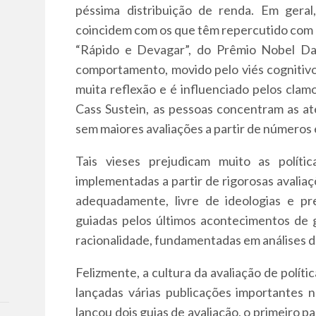
péssima distribuição de renda. Em ger
coincidem com os que têm repercutido com ma
“Rápido e Devagar”, do Prêmio Nobel Dan
comportamento, movido pelo viés cognitiv
muita reflexão e é influenciado pelos cla
Cass Sustein, as pessoas concentram as a
sem maiores avaliações a partir de números 
Tais vieses prejudicam muito as políti
implementadas a partir de rigorosas avalia
adequadamente, livre de ideologias e pr
guiadas pelos últimos acontecimentos de g
racionalidade, fundamentadas em análises d
Felizmente, a cultura da avaliação de políti
lançadas várias publicações importantes 
lançou dois guias de avaliação, o primeiro 