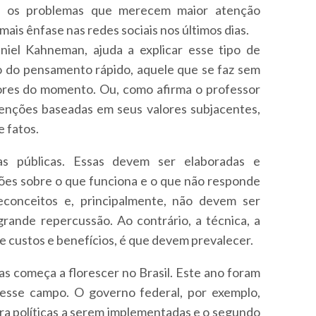
al, os problemas que merecem maior atenção
is ênfase nas redes sociais nos últimos dias.
iel Kahneman, ajuda a explicar esse tipo de
o do pensamento rápido, aquele que se faz sem
mores do momento. Ou, como afirma o professor
tenções baseadas em seus valores subjacentes,
e fatos.
cas públicas. Essas devem ser elaboradas e
ções sobre o que funciona e o que não responde
econceitos e, principalmente, não devem ser
rande repercussão. Ao contrário, a técnica, a
e custos e benefícios, é que devem prevalecer.
cas começa a florescer no Brasil. Este ano foram
nesse campo. O governo federal, por exemplo,
para políticas a serem implementadas e o segundo