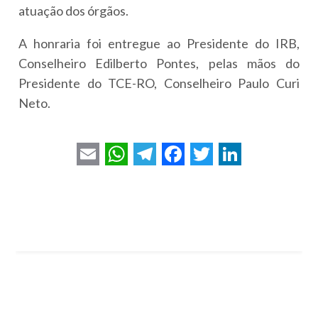
atuação dos órgãos.
A honraria foi entregue ao Presidente do IRB,
Conselheiro Edilberto Pontes, pelas mãos do
Presidente do TCE-RO, Conselheiro Paulo Curi
Neto.
E
W
T
F
T
L
m
h
e
a
w
i
a
a
l
c
i
n
i
t
e
e
t
k
l
s
g
b
t
e
A
r
o
e
d
p
a
o
r
I