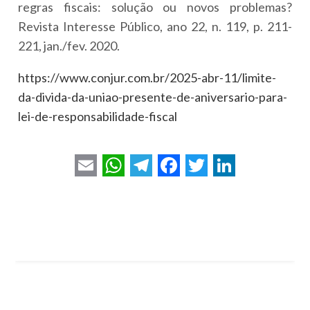
regras fiscais: solução ou novos problemas?
Revista Interesse Público, ano 22, n. 119, p. 211-
221, jan./fev. 2020.
https://www.conjur.com.br/2025-abr-11/limite-
da-divida-da-uniao-presente-de-aniversario-para-
lei-de-responsabilidade-fiscal
E
W
T
F
T
L
m
h
e
a
w
i
a
a
l
c
i
n
i
t
e
e
t
k
l
s
g
b
t
e
A
r
o
e
d