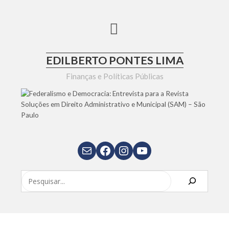
Skip
to
content
EDILBERTO PONTES LIMA
Finanças e Políticas Públicas
E-mail
Facebook
Instagram
Youtube
Pesquisar