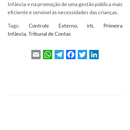
Infância e na promoção de uma gestão pública mais
eficiente e sensível às necessidades das crianças.
Tags:
Controle Externo
,
irb
,
Primeira
Infância
,
Tribunal de Contas
E
W
T
F
T
L
m
h
e
a
w
i
a
a
l
c
i
n
i
t
e
e
t
k
l
s
g
b
t
e
A
r
o
e
d
p
a
o
r
I
p
m
k
n