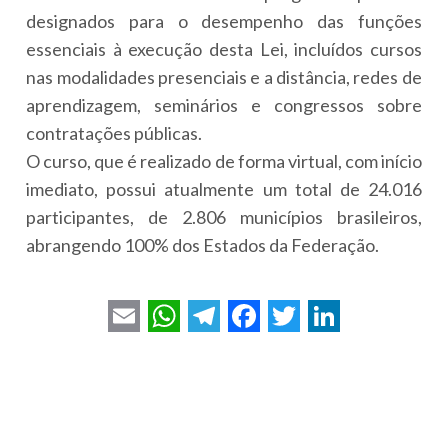
designados para o desempenho das funções
essenciais à execução desta Lei, incluídos cursos
nas modalidades presenciais e a distância, redes de
aprendizagem, seminários e congressos sobre
contratações públicas.
O curso, que é realizado de forma virtual, com início
imediato, possui atualmente um total de 24.016
participantes, de 2.806 municípios brasileiros,
abrangendo 100% dos Estados da Federação.
E
W
T
F
T
L
m
h
e
a
w
i
a
a
l
c
i
n
i
t
e
e
t
k