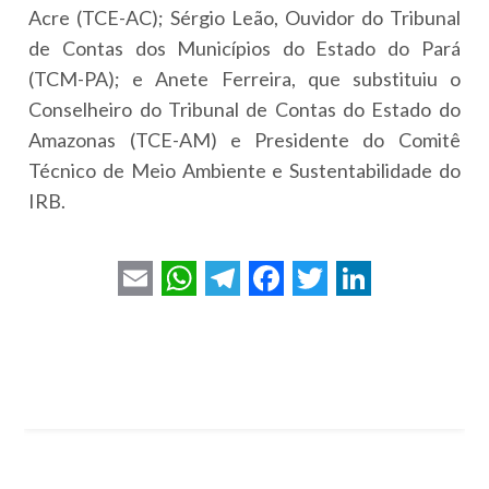
Acre (TCE-AC); Sérgio Leão, Ouvidor do Tribunal
de Contas dos Municípios do Estado do Pará
(TCM-PA); e Anete Ferreira, que substituiu o
Conselheiro do Tribunal de Contas do Estado do
Amazonas (TCE-AM) e Presidente do Comitê
Técnico de Meio Ambiente e Sustentabilidade do
IRB.
E
W
T
F
T
L
m
h
e
a
w
i
a
a
l
c
i
n
i
t
e
e
t
k
l
s
g
b
t
e
A
r
o
e
d