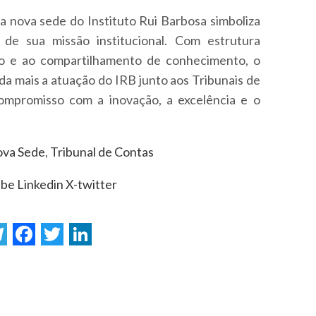
 a nova sede do Instituto Rui Barbosa simboliza
 de sua missão institucional. Com estrutura
o e ao compartilhamento de conhecimento, o
da mais a atuação do IRB junto aos Tribunais de
ompromisso com a inovação, a excelência e o
va Sede
,
Tribunal de Contas
ube
Linkedin
X-twitter
F
T
L
a
w
i
c
i
n