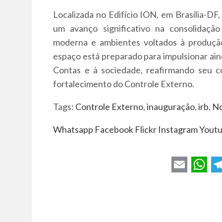
Localizada no Edifício ION, em Brasília-DF,
um avanço significativo na consolidação
moderna e ambientes voltados à produçã
espaço está preparado para impulsionar ain
Contas e à sociedade, reafirmando seu c
fortalecimento do Controle Externo.
Tags:
Controle Externo
,
inauguração
,
irb
,
No
Whatsapp
Facebook
Flickr
Instagram
Yout
E
W
T
m
h
e
a
a
l