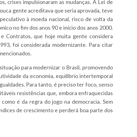
s, crises impulsionaram as mudanças. A Lei de
pouca gente acreditava que seria aprovada, teve
eculativo à moeda nacional, risco de volta da
mico no fim dos anos 90 e início dos anos 2000.
e Contratos, que hoje muita gente considera
993, foi considerada modernizante. Para citar
 mencionados.
situação para modernizar o Brasil, promovendo
ividade da economia, equilíbrio intertemporal
ualdades. Para tanto, é preciso ter foco, senso
vitáveis resistências que, embora enfraquecidas
m, como é da regra do jogo na democracia. Sem
 índices de crescimento e perderá boa parte dos