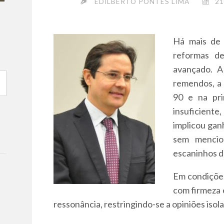
EDILBERTO PONTES LIMA
21
Há mais de 
reformas d
avançado. A
remendos, a 
90 e na pri
insuficient
implicou gan
sem mencio
escaninhos de
Em condições
com firmeza
ressonância, restringindo-se a opiniões iso