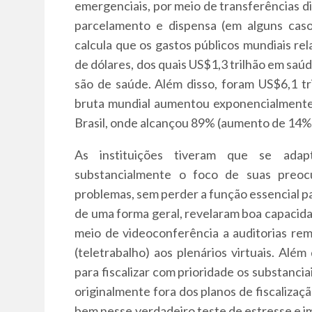
emergenciais, por meio de transferências di
parcelamento e dispensa (em alguns caso
calcula que os gastos públicos mundiais r
de dólares, dos quais US$1,3 trilhão em saú
são de saúde. Além disso, foram US$6,1 tri
bruta mundial aumentou exponencialmente
Brasil, onde alcançou 89% (aumento de 14%
As instituições tiveram que se adapt
substancialmente o foco de suas preoc
problemas, sem perder a função essencial pa
de uma forma geral, revelaram boa capacid
meio de videoconferência a auditorias rem
(teletrabalho) aos plenários virtuais. Além
para fiscalizar com prioridade os substanci
originalmente fora dos planos de fiscalizaç
bem nesse verdadeiro teste de estresse e im