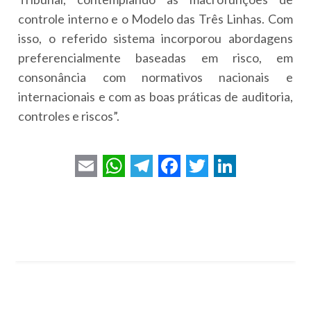
controle interno e o Modelo das Três Linhas. Com
isso, o referido sistema incorporou abordagens
preferencialmente baseadas em risco, em
consonância com normativos nacionais e
internacionais e com as boas práticas de auditoria,
controles e riscos”.
E
W
T
F
T
L
m
h
e
a
w
i
a
a
l
c
i
n
i
t
e
e
t
k
l
s
g
b
t
e
A
r
o
e
d